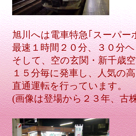
旭川へは電車特急｢スーパー
最速１時間２０分、３０分ヘ
そして、空の玄関・新千歳空
１５分毎に発車し、人気の高
直通運転を行っています。
(画像は登場から２３年、古株