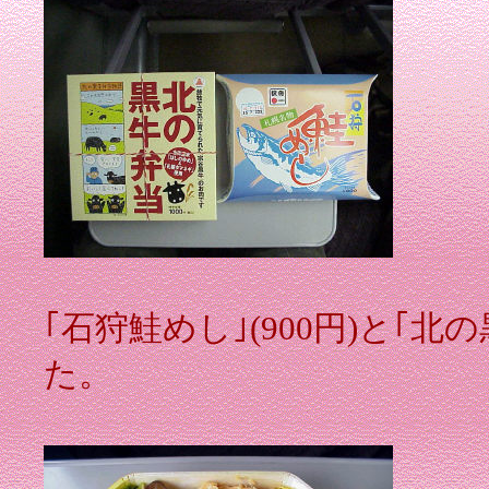
｢石狩鮭めし｣(900円)と｢北
た。