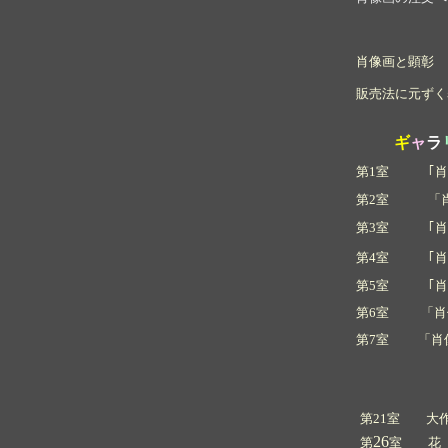
肖像画と顕彰
販売法に元ずく
ギ
ャ
ラ
第1室 ｢肖
第2室 「肖
第3室 ｢肖
第4室 ｢肖
第5室 ｢肖
第6室
「肖
第7室 「肖
第21室 大作
26
第
室 花