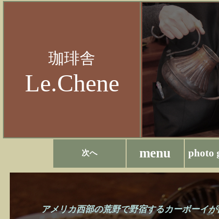
珈琲舎
Le.Chene
menu
photo 
次へ
アメリカ西部の荒野で野宿するカーボーイが