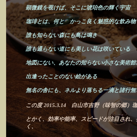
顕微鏡を覗けば、そこに琥珀色の輝く宇宙
珈琲とは、何と かっこ良く魅惑的な飲み物
誰も知らない森にも鳥は鳴き
誰も通らない道にも美しい花は咲いている
地図にない、あなたの知らない小さな美術館
出逢ったことのない絵がある
無名の舎にも、ネルより落ちる一滴と諸行無
この度
2015.3.14 白山市吉野（味智の
とかく、効率や能率、スピードが注目され、
く、