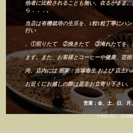
他者に比較
されることも無い、在るがまま、
ら．．．。
当店は有機栽培の生豆を、1粒1粒丁寧にハ
行い
、①煎りたて ②挽きたて ③淹れたてを、
ます。また、お客様とコーヒーや健康、芸術
尚、店内には 画家：吉塚春生 および 店主Fu
お近くにお越しの際は是非お立寄り下さい
。
ル．シェーヌ
営業；金、土、日、月、（祝
〒920-2321 石