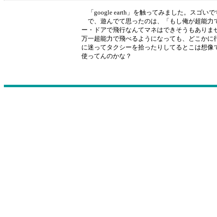
「google earth」を触ってみました。
で、遊んでて思ったのは、「もし俺が超能力で
ー・ドアで飛行なんてマネはできそうもありま
万一超能力で飛べるようになっても、どこかに
に迷ってタクシーを拾ったりしてるとこは想像
使ってんのかな？