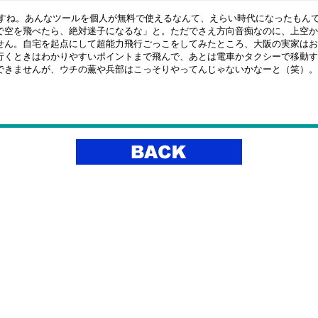
スゴいですね。あんなツールを個人が無料で使えるなんて、えらい時代になったもん
空を飛べたら、絶対迷子になるな」と。ただでさえ方向音痴なのに、上空か
せん。自宅を起点にして超能力飛行ごっこをしてみたところ、大阪の実家はお
行くときはわかりやすいポイントまで飛んで、あとは電車かタクシーで移動す
できませんが、ウチの薫や兵部はこっそりやってんじゃないかなーと（笑）。