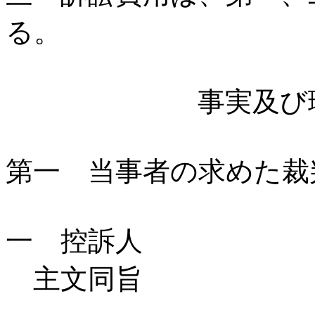
る。
事実及び理
第一 当事者の求めた裁
一 控訴人
主文同旨