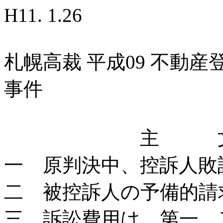
H11. 1.26
札幌高裁 平成09 不動
事件
主 
一 原判決中、控訴人敗
二 被控訴人の予備的請
三 訴訟費用は、第一、