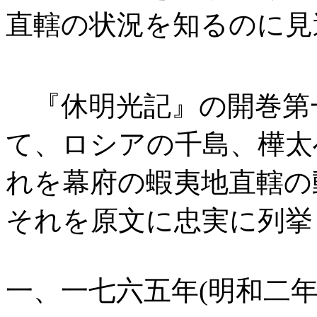
直轄の状況を知るのに見
『休明光記』の開巻第一
て、ロシアの千島、樺太
れを幕府の蝦夷地直轄の
それを原文に忠実に列挙
一、一七六五年(明和二