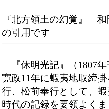
『北方領土の幻覚』 和田敏明
の引用です
『休明光記』（1807年刊）
寛政11年に蝦夷地取締
行、松前奉行として、蝦
時代の記録を要領よくま