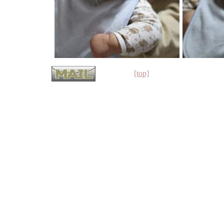
[top]