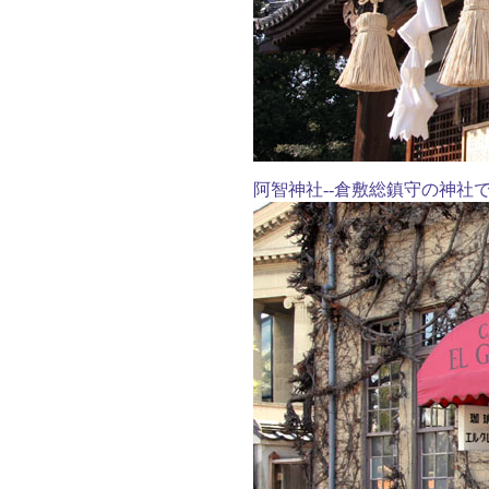
阿智神社--倉敷総鎮守の神社