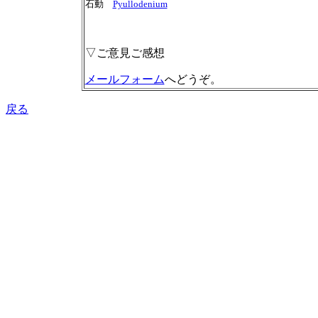
石動
Pyullodenium
▽ご意見ご感想
メールフォーム
へどうぞ。
戻る