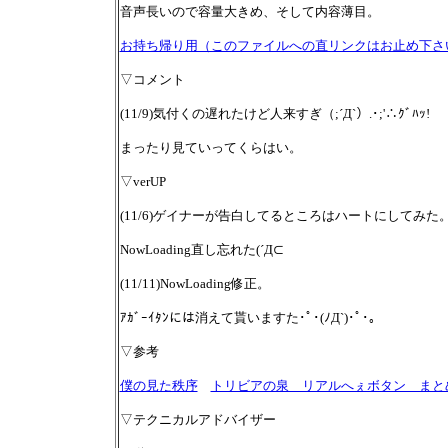
音声長いので容量大きめ、そして内容薄目。
お持ち帰り用（このファイルへの直リンクはお止め下さ
▽コメント
(11/9)気付くの遅れたけど人来すぎ（;´Д`）.･;'∴ｸﾞﾊｯ!
まったり見ていってくらはい。
▽verUP
(11/6)ゲイナーが告白してるところはハートにしてみた
NowLoading直し忘れた(´Д⊂
(11/11)NowLoading修正。
ｱｶﾞｰｲﾀﾝには消えて貰いますた･ﾟ･(ﾉД`)･ﾟ･｡
▽参考
僕の見た秩序
トリビアの泉 リアルへぇボタン まと
▽テクニカルアドバイザー