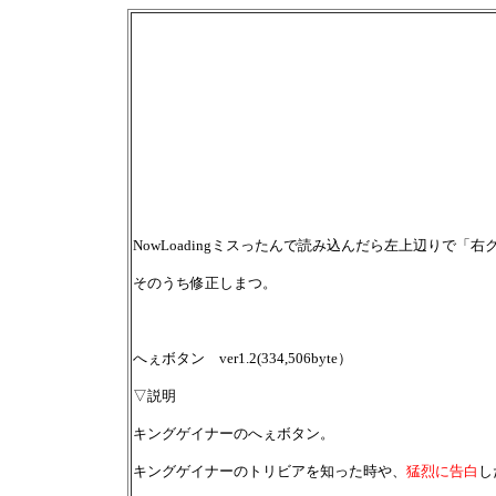
NowLoadingミスったんで読み込んだら左上辺りで「
そのうち修正しまつ。
へぇボタン ver1.2(334,506byte）
▽説明
キングゲイナーのへぇボタン。
キングゲイナーのトリビアを知った時や、
猛烈に告白
し