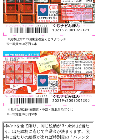
※見本は第2133回東京都宝くじスクラッチ
※一等賞金50万円35本
※見本は第2194回関東・中部・東北自治宝くじ
※一等賞金50万円90本
枠の中を全て削り、同じ絵柄が３つ出れば当た
り。出た絵柄に応じて当選金が決まります。 別
枠に当たりの絵柄が出れば特別賞の「バレンタ