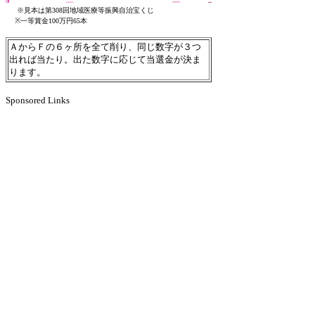
※見本は第308回地域医療等振興自治宝くじ
※一等賞金100万円65本
ＡからＦの６ヶ所を全て削り、同じ数字が３つ
出れば当たり。出た数字に応じて当選金が決ま
ります。
Sponsored Links