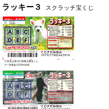
ラッキー３
スクラッチ宝くじ
※見本は第1927回東京都宝くじ
※一等賞金3万円9100本