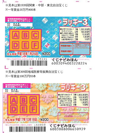
※見本は第1939回関東・中部・東北自治宝くじ
※一等賞金20万円400本
※見本は第309回地域医療等振興自治宝くじ
※一等賞金100万円93本