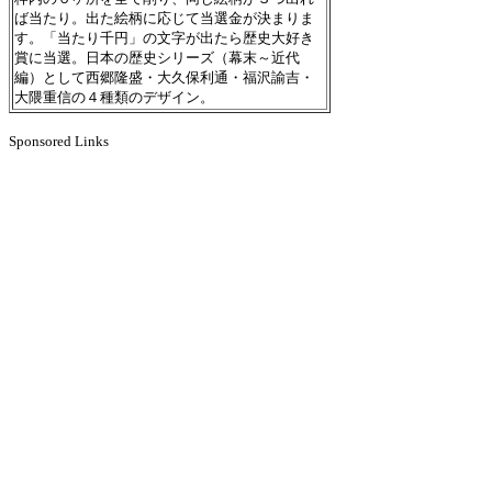
ば当たり。出た絵柄に応じて当選金が決まりま
す。「当たり千円」の文字が出たら歴史大好き
賞に当選。日本の歴史シリーズ（幕末～近代
編）として西郷隆盛・大久保利通・福沢諭吉・
大隈重信の４種類のデザイン。
Sponsored Links