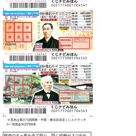
※見本は第2175回関東・中部・東北自治
宝くじ
スクラッチ
※一等賞金30万円90本
枠内の６ヶ所を全て削り、同じ絵柄が３つ出れ