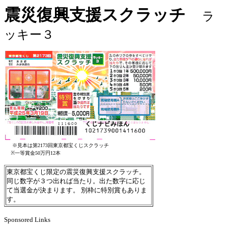
震災復興支援スクラッチ
ラ
ッキー３
※見本は第2173回東京都宝くじスクラッチ
※一等賞金50万円12本
東京都宝くじ限定の震災復興支援スクラッチ。
同じ数字が３つ出れば当たり。出た数字に応じ
て当選金が決まります。 別枠に特別賞もありま
す。
Sponsored Links