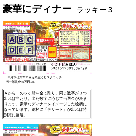
豪華にディナー
ラッキー３
※見本は第2151回近畿
宝くじスクラッチ
※一等賞金50万円3本
ＡからＦの６ヶ所を全て削り、同じ数字が３つ
出れば当たり。出た数字に応じて当選金が決ま
ります。豪華なディナーをイメージした絵柄に
なっています。別枠に「デザート」が出れば特
別賞に当選。