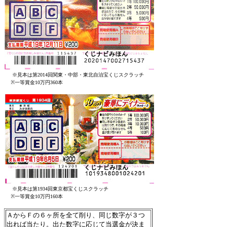
※見本は第2014回関東・中部・東北自治宝くじスクラッチ
※一等賞金10万円360本
※見本は第1934回東京都宝くじスクラッチ
※一等賞金10万円160本
ＡからＦの６ヶ所を全て削り、同じ数字が３つ
出れば当たり。出た数字に応じて当選金が決ま