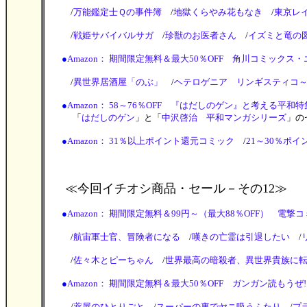
/
万能鑑定士Ｑの事件簿
/
地獄くらやみ花もなき
/
東京レ
/
戦姫サバイバルサガ
/
珍獣のお医者さん
/
イズミと竜の
●
Amazon： 期間限定無料＆最大50％OFF 角川コミックス・エー
/
異世界居酒屋「のぶ」
/
ヘテロゲニア リンギスティコ
●
Amazon： 58～76％OFF 『はだしのゲン』と考える平和特集2026
「
はだしのゲン
」と「
中沢啓治 平和マンガシリーズ
」の
●
Amazon： 31％以上ポイント還元コミック
/
21～30％ポイン
≪今回イチオシ商品・セール
－その12≫
●
Amazon： 期間限定無料＆99円～（最大88％OFF） 電撃コミ
/
航宙軍士官、冒険者になる
/
嘆きの亡霊は引退したい
/
/
佐々木とピーちゃん
/
世界最高の暗殺者、異世界貴族に
●
Amazon： 期間限定無料＆最大50％OFF ガンガン読もうぜ!スクエ
/
薬屋のひとりごと
/
スーパーの裏でヤニ吸うふたり
/
プ