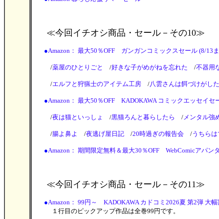
≪今回イチオシ商品・セール
－その10≫
●
Amazon： 最大50％OFF ガンガンコミックスセール (8/13まで)
/
薬屋のひとりごと
/
好きな子がめがねを忘れた
/
不器用
/
エルフと狩猟士のアイテム工房
/
八雲さんは餌づけがし
●
Amazon： 最大50％OFF KADOKAWA コミックエッセイセール 
/
夜は猫といっしょ
/
黒猫ろんと暮らしたら
/
メンタル強
/
腸よ鼻よ
/
夜逃げ屋日記
/
20時過ぎの報告会
/
うちらは
●
Amazon： 期間限定無料＆最大30％OFF WebComicアパンダ＆異
≪今回イチオシ商品・セール
－その11≫
●
Amazon： 99円～ KADOKAWA カドコミ2026夏 第2弾 大幅割引
１行目のピックアップ作品は全巻99円です。