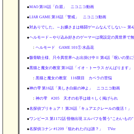
●
MAO 第16話「白眉」 ニコニコ動画
●
LIAR GAME 第18話「警戒」 ニコニコ動画
●
対ありでした。～お嬢さまは格闘ゲームなんてしない～ 第
●
ヘルモード～やり込み好きのゲーマーは廃設定の異世界で無双する
：
ヘルモード GAME 101① 水晶花
●
骸骨騎士様、只今異世界へお出掛け中Ⅱ 第4話「呪いの里
●
黒猫と魔女の教室 第16話「イオ・トーラス がんばります
：
黒猫と魔女の教室 116限目 カペラの苦悩
●
神の雫 第16話「美しき白銀の神よ」 ニコニコ動画
：
神の雫 #205 天才の右手は雄々しく掲げられ
●
名探偵プリキュア！ 第26話「キュアエクレールの復活！」
●
ワンピース 第1172話 怪物出現 エルバフを襲う“こわいもの” 
●
名探偵コナン #1209「狙われたのは誰？」 TVer