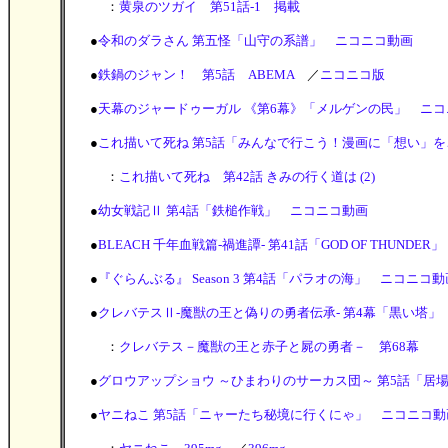
：
黄泉のツガイ 第51話-1 掲載
●
令和のダラさん 第五怪「山守の系譜」 ニコニコ動画
●
鉄鍋のジャン！ 第5話 ABEMA
／
ニコニコ版
●
天幕のジャードゥーガル 《第6幕》「メルゲンの民」 ニコ
●
これ描いて死ね 第5話「みんなで行こう！漫画に「想い」
：
これ描いて死ね 第42話 きみの行く道は (2)
●
幼女戦記Ⅱ 第4話「鉄槌作戦」 ニコニコ動画
●
BLEACH 千年血戦篇-禍進譚- 第41話「GOD OF THUNDE
●
『ぐらんぶる』 Season 3 第4話「パラオの海」 ニコニコ動
●
クレバテスⅡ-魔獣の王と偽りの勇者伝承- 第4幕「黒い塔」
：
クレバテス－魔獣の王と赤子と屍の勇者－ 第68幕
●
グロウアップショウ ～ひまわりのサーカス団～ 第5話「居
●
ヤニねこ 第5話「ニャーたち秘境に行くにゃ」 ニコニコ動