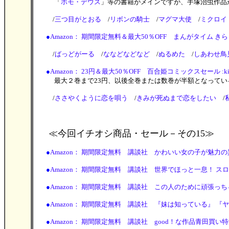
「
ホモ・デウス
」等の書籍がメインですが、手塚治虫作品
/
三つ目がとおる
/
リボンの騎士
/
マグマ大使
/
ミクロイ
●
Amazon： 期間限定無料＆最大50％OFF まんがタイム きらら7
/
ばっどがーる
/
ななどなどなど
/
ぬるめた
/
しあわせ鳥
●
Amazon： 23円＆最大50％OFF 百合姫コミックスセール :ki
最大２巻まで23円、以後全巻または数巻が半額となってい
/
ささやくように恋を唄う
/
きみが死ぬまで恋をしたい
/
≪今回イチオシ商品・セール
－その15≫
●
Amazon： 期間限定無料 講談社 かわいい女の子が魅力の異世界
●
Amazon： 期間限定無料 講談社 世界でほっと一息！ スローラ
●
Amazon： 期間限定無料 講談社 この人のために頑張っちゃう！
●
Amazon： 期間限定無料 講談社 『妹は知っている』 『ヤニね
●
Amazon： 期間限定無料 講談社 good！な作品青田買い特集 (8