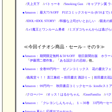
/
天上天下
/
バトゥーキ
/
Smoking Gun
/
キャプテン翼 
●
Amazon： 最大75％OFF FUZコミックスセール (8/16まで) :
/
IDOL×IDOL STORY!
/
和服な上司がいとおしい
/
親友の
/
Lv1魔王とワンルーム勇者
/
ミズダコちゃんからは逃げら
≪今回イチオシ商品・セール
－その９≫
●
Amazon： 期間限定無料＆50％OFF 朝日新聞出版 ホラー＆サス
「
伊藤潤二傑作集
」 「
ある設計士の忌録
」他。
●
Amazon： 全巻99円均一 ゼノンコミックス 花の慶次フェア :
/
義風堂々！！ 直江兼続 ～前田慶次 酒語り～
｜
前田慶次花
●
Amazon： 99円均一 秋田書店コミックセール :kindleスト
/
クローバー
/
オッス！はるかちゃん
/
GranFamilia
/
バク
●
Amazon： 「クレヨンしんちゃん」 １～30巻 33円均一セール 
●
Amazon 暮らし応援サマーセール