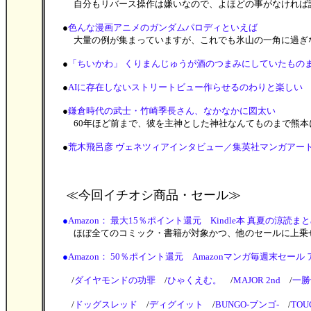
自分もリバース操作は嫌いなので、よほどの事がなければ
●
色んな漫画アニメのガンダムパロディといえば
大量の例が集まっていますが、これでも氷山の一角に過ぎ
●
「ちいかわ」 くりまんじゅうが酒のつまみにしていたもの
●
AIに存在しないストリートビュー作らせるのわりと楽しい
●
鎌倉時代の武士・竹崎季長さん、なかなかに図太い
60年ほど前まで、彼を主神とした神社なんてものまで熊本
●
荒木飛呂彦 ヴェネツィアインタビュー／集英社マンガアー
≪今回イチオシ商品・セール
≫
●
Amazon： 最大15％ポイント還元 Kindle本 真夏の涼読まとめ
ほぼ全てのコミック・書籍が対象かつ、他のセールに上乗せ
●
Amazon： 50％ポイント還元 Amazonマンガ毎週末セ
/
ダイヤモンドの功罪
/
ひゃくえむ。
/
MAJOR 2nd
/
一勝
/
ドッグスレッド
/
ディグイット
/
BUNGO-ブンゴ-
/
TOU