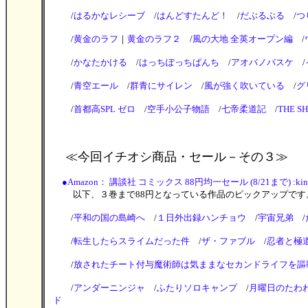
/
はるかなレシーブ
/
はんどすたんど！
/
だぶるぶる
/
つ
/
黄金のラフ
｜
黄金のラフ２
/
風の大地 全英オープン編
/
/
かなたかける
/
はっちぽっちぱんち
/
アオバノバスケ
/
/
青空エール
/
群青にサイレン
/
風が強く吹いている
/
グ
/
首都高SPL ゼロ
/
空手小公子物語
/
七帝柔道記
/
THE S
≪今回イチオシ商品・セール
－その３≫
●
Amazon： 講談社 コミックス 88円均一セール (8/21まで) :ki
以下、３巻まで88円となっている作品のピックアップです
/
平和の国の島崎へ
/
１日外出録ハンチョウ
/
宇宙兄弟
/
/
転生したらスライムだった件
/
ザ・ファブル
/
忍者と極
/
放されたチート付与魔術師は気ままなセカンドライフを謳
/
アンダーニンジャ
/
ふたりソロキャンプ
/
月曜日のたわ
ド