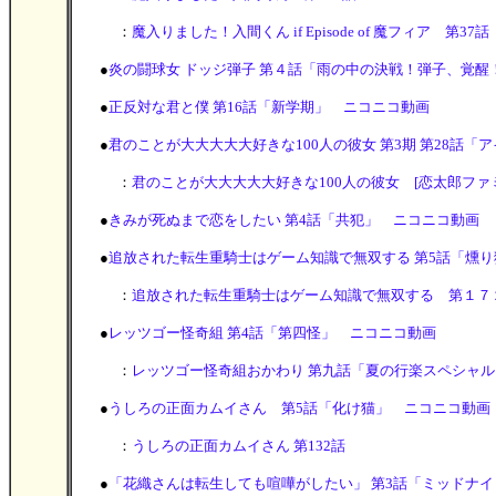
：
魔入りました！入間くん if Episode of 魔フィア 第37話
●
炎の闘球女 ドッジ弾子 第４話「雨の中の決戦！弾子、覚醒
●
正反対な君と僕 第16話「新学期」 ニコニコ動画
●
君のことが大大大大大好きな100人の彼女 第3期 第28話
：
君のことが大大大大大好きな100人の彼女 [恋太郎ファ
●
きみが死ぬまで恋をしたい 第4話「共犯」 ニコニコ動画
●
追放された転生重騎士はゲーム知識で無双する 第5話「燻
：
追放された転生重騎士はゲーム知識で無双する 第１７
●
レッツゴー怪奇組 第4話「第四怪」 ニコニコ動画
：
レッツゴー怪奇組おかわり 第九話「夏の行楽スペシャル
●
うしろの正面カムイさん 第5話「化け猫」 ニコニコ動画
：
うしろの正面カムイさん 第132話
●
「花織さんは転生しても喧嘩がしたい」 第3話「ミッドナ