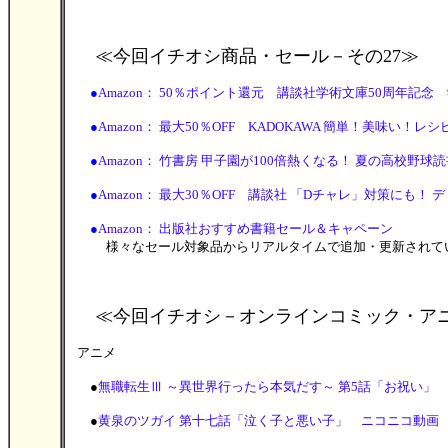
≪今回イチオシ商品・セール
－その27≫
●
Amazon： 50％ポイント還元 講談社学術文庫50周年記念 
●
Amazon： 最大50％OFF KADOKAWA 簡単！美味い！レシピ本フ
●
Amazon： 竹書房 甲子園が100倍熱くなる！ 夏の高校野球読書フ
●
Amazon： 最大30％OFF 講談社 「Dチャレ」対策にも！ ディ
●
Amazon： 出版社おすすめ書籍セール＆キャペーン
様々なセール対象品からリアルタイムで追加・更新されて
≪今回イチオシ－オンラインコミック・ア
アニメ
●
無職転生Ⅲ ～異世界行ったら本気だす～ 第5話「お祝い」
●
黄泉のツガイ 第十七話「泣く子と悪い子」 ニコニコ動画