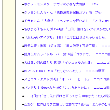
●
ポケットモンスター ナヴィの小さな大冒険！ TVer
●
クレヨンしんちゃん 『妖怪屋敷を探検だゾ』他 TVer
●
ドラえもん 「大爆笑！？ヘンテコな肝だめし」「とりよせバ
●
ちびまる子ちゃん 第1541話 『山田、溶けないアイスが欲
●
『おねがいアイプリ』 18話「エマには見えちゃいました」
●
岩元先輩ノ推薦 《第４話》「屍人伝説ト瓦斯工場」 ニコ
●
鎧真伝サムライトルーパー 第16話「コウボウ」 ニコニコ
●
天は赤い河のほとり 第4話「イシュタルの化身」 ニコニコ
●
BLACK TORCH ＃４「たりないふたり」 ニコニコ動画
●
メビウス・ダスト 第4話「オーバー・ヒート」 ニコニコ動
●
バンドリ！ ゆめ∞みた #07「こころあらたに」 ニコニコ動
●
ここは俺に任せて先に行けと言ってから10年がたったら伝説
●
乙女ゲー世界はモブに厳しい世界です2 第4話「また手のひ