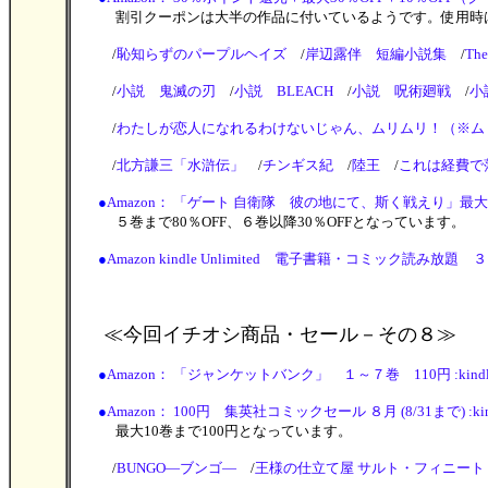
割引クーポンは大半の作品に付いているようです。使用時は
/
恥知らずのパープルヘイズ
/
岸辺露伴 短編小説集
/
The
/
小説 鬼滅の刃
/
小説 BLEACH
/
小説 呪術廻戦
/
小
/
わたしが恋人になれるわけないじゃん、ムリムリ！（※ムリ
/
北方謙三「水滸伝」
/
チンギス紀
/
陸王
/
これは経費で
●
Amazon： 「ゲート 自衛隊 彼の地にて、斯く戦えり」最大80％O
５巻まで80％OFF、６巻以降30％OFFとなっています。
●
Amazon kindle Unlimited 電子書籍・コミック読み放題 ３
≪今回イチオシ商品・セール
－その８≫
●
Amazon： 「ジャンケットバンク」 １～７巻 110円 :kind
●
Amazon： 100円 集英社コミックセール ８月 (8/31まで) :ki
最大10巻まで100円となっています。
/
BUNGO―ブンゴ―
/
王様の仕立て屋 サルト・フィニート