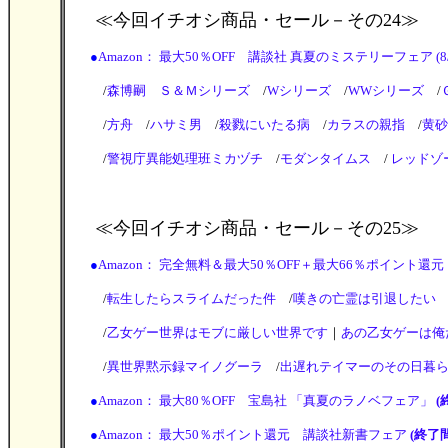
≪今回イチオシ商品・セール
－その24≫
●
Amazon： 最大50％OFF 講談社 真夏のミステリーフェア (8/13
/
森博嗣 Ｓ＆Ｍシリーズ
/
Wシリーズ
/
WWシリーズ
/
/
方舟
/
ハサミ男
/
殺戮にいたる病
/
カラスの親指
/
黄砂
/
警視庁異能処理班ミカヅチ
/
モダンタイムス
/
レッドゾ
≪今回イチオシ商品・セール
－その25≫
●
Amazon： 完全無料＆最大50％OFF＋最大66％ポイント還元 G
/
転生したらスライムだった件
/
嘆きの亡霊は引退したい
/
乙女ゲー世界はモブに厳しい世界です
｜
あの乙女ゲーは俺
/
異世界黙示録マイノグーラ
/
出遅れテイマーのその日暮
●
Amazon： 最大80％OFF 宝島社 「真夏のラノベフェア」
(
●
Amazon： 最大50％ポイント還元 講談社新書フェア
(終了