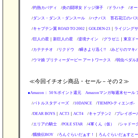
/
灼熱カバディ
/
炎の闘球女 ドッジ弾子
/
ドラハチ
/
オー
/
ダンス・ダンス・ダンスール
/
ハナバス 苔石花江のバ
/
キャプテン翼 ROAD TO 2002
｜
GOLDEN-23
｜
ライジング
/
巨人の星
｜
新巨人の星
/
逆境ナイン
/
グラゼニ
｜
東京ド
/
カテナチオ
/
リクドウ
/
瞬きより迅く!!
/
みどりのマキ
/
ウマ娘 プリティーダービー アートワークス
/
弱虫ペダル原
≪今回イチオシ商品・セール
－その２≫
●
Amazon： 50％ポイント還元 Amazonマンガ毎週末セ
/
バトルスタディーズ
/
10DANCE
/
TIEMPO-ティエンポ-
/
DEAR BOYS
｜
ACT3
｜
ACT4
/
キャプテン2
/
プレイボー
/
エリアの騎士
/
POLE STAR
/
4軍くん（仮）
/
シャドー
/
餓狼伝BOY
/
ろんぐらいだぁす！
｜
ろんぐらいだぁすと