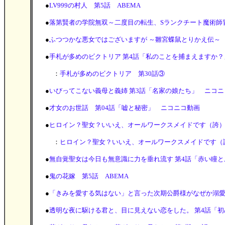
●
LV999の村人 第5話 ABEMA
●
落第賢者の学院無双～二度目の転生、Sランクチート魔術師冒険録～ 
●
ふつつかな悪女ではございますが ～雛宮蝶鼠とりかえ伝～ 
●
手札が多めのビクトリア 第4話「私のことを捕まえますか
：
手札が多めのビクトリア 第30話③
●
いびってこない義母と義姉 第3話「名家の娘たち」 ニコニ
●
才女のお世話 第04話「嘘と秘密」 ニコニコ動画
●
ヒロイン？聖女？いいえ、オールワークスメイドです（誇）！
：
ヒロイン？聖女？いいえ、オールワークスメイドです（誇
●
無自覚聖女は今日も無意識に力を垂れ流す 第4話「赤い瞳
●
鬼の花嫁 第5話 ABEMA
●
「きみを愛する気はない」と言った次期公爵様がなぜか溺愛
●
透明な夜に駆ける君と、目に見えない恋をした。 第4話「