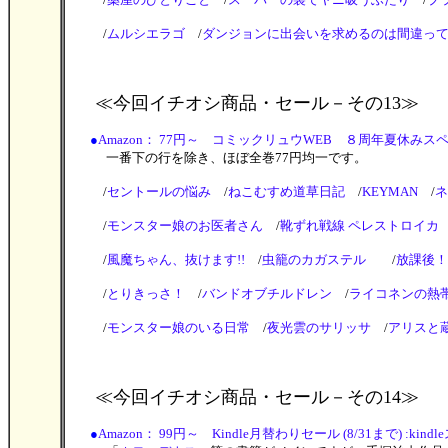
/
ムルシエラゴ
/
ダンジョンに出会いを求めるのは間違っ
≪今回イチオシ商品・セール
－その13≫
●
Amazon： 77円～ コミックリュウWEB ８周年夏休みスペシャ
一番下の行を除き、ほぼ全巻77円均一です。
/
セントールの悩み
/
ねこむすめ道草日記
/
KEYMAN
/
ネ
/
モンスター娘のお医者さん
/
靴ずれ戦線 ペレストロイカ
/
風魔ちゃん、抜けます!!
/
虫籠のカガステル
/
放課後！
/
とりきっさ！
/
バンドオブチルドレン
/
ライコネンの熱
/
モンスター娘のいる日常
/
夜光雲のサリッサ
/
アリスと
≪今回イチオシ商品・セール
－その14≫
●
Amazon： 99円～ Kindle月替わりセール (8/31まで) :kind