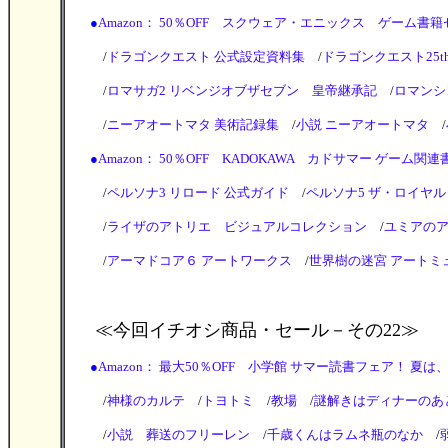
●
Amazon： 50％OFF スクウェア・エニックス ゲーム書籍セール 
/
ドラゴンクエスト 公式設定資料集
/
ドラゴンクエスト25
/
ロマサガ2 リベンジオブザセブン 皇帝継承記
/
ロマンシ
/
ニーアオートマタ 美術記録集
/
小説 ニーアオートマタ
/
●
Amazon： 50％OFF KADOKAWA カドサマー ゲーム関連書籍・
/
ペルソナ3 リロード 公式ガイド
/
ペルソナ5 ザ・ロイヤル
/
ライザのアトリエ ビジュアルコレクション
/
ユミアのア
/
アーマドコア６ アートワークス
/
世界樹の迷宮 アートミ
≪今回イチオシ商品・セール
－その22≫
●
Amazon： 最大50％OFF 小学館 サマー読書フェア！ 夏は、読
/
神様のカルテ
/
トヨトミ
/
教場
/
謎解きはディナーのあ
/
小説 葬送のフリーレン
/
千歳くんはラムネ瓶のなか
/