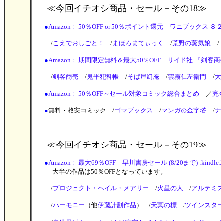
≪今回イチオシ商品・セール
－その18≫
●
Amazon： 50％OFF or 50％ポイント還元 ワニブックス ８２(ワニ
/
こえでおしごと！
/
まほろまてぃっく
/
荒野の蒸気娘
/
●
Amazon： 期間限定無料＆最大50％OFF リイド社 『剣客商売』 
/
剣客商売
/
鬼平犯科帳
/
そば屋幻庵
/
雲霧仁左衛門
/
大
●
Amazon： 50％OFF～セール対象コミック総合まとめ
／
完
●
無料・格安コミック /
ゴマブックス
/
マンガの金字塔
/
ナ
≪今回イチオシ商品・セール
－その19≫
●
Amazon： 最大69％OFF 早川書房セール (8/20まで) :kindl
大半の作品は50％OFFとなっています。
/
プロジェクト・ヘイル・メアリー
/
火星の人
/
アルテミ
/
ハーモニー
（他
伊藤計劃作品
） /
天冥の標
/
ツインスタ