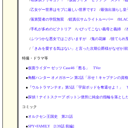
/
乙女ゲー世界はモブに厳しい世界です2
/
最強出涸らし皇
/
落第賢者の学院無双
/
鎧真伝サムライトルーパー
/
BLAC
/
手札が多めのビクトリア
/
いびってこない義母と義姉
/
/
ふつつかな悪女ではございますが
/
鬼の花嫁
/
捨てられ
/
「きみを愛する気はない」と言った次期公爵様がなぜか溺
特撮・ドラマ等
●
仮面ライダー ゼッツ Case46「甦る」 TVer
●
角醒ハンター オメガホーン 第2話「示せ！キャプテンの資格！
●
『ウルトラマンテオ』第5話「宇宙ポッドを奪還せよ！」 You
●
探偵！ナイトスクープ ボットン便所に純金の指輪を落とした！
コミック
●
オルクセン王国史 第21話
●
SPY×FAMILY [139話 前編]