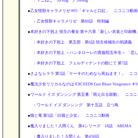
：
ヤニねこ 395mg
／
396mg
●
乙女怪獣キャラメリゼ #05「ギャルと口紅」 ニコニコ動画
：
乙女怪獣キャラメリゼ 第80話 特別編
●
本好きの下剋上 領主の養女 第十六章「新しい衣装と印刷機
：
本好きの下剋上 第五部 第6話 領主候補生の初講義
：
本好きの下剋上 ～ハンネローレの貴族院五年生～ 「恋し
：
本好きの下剋上 フェルディナンドの館にて 第7話
●
さよならララ 第5話「ケーキのためなら死ねます！」 ニコ
●
魔法少女リリカルなのは EXCEEDS Gun Blaze Vengean
●
ワールド イズ ダンシング 第五番「萌え出る鼓動」 ニコニ
：
ワールド イズ ダンシング 第十五話 立つ鳥
●
猫と竜 第5話「白猫と少女」 ニコニコ動画
●
魔入りました！入間くん 第4シリーズ 18話 ABEMA
：
魔入りました！入間くん 第450話