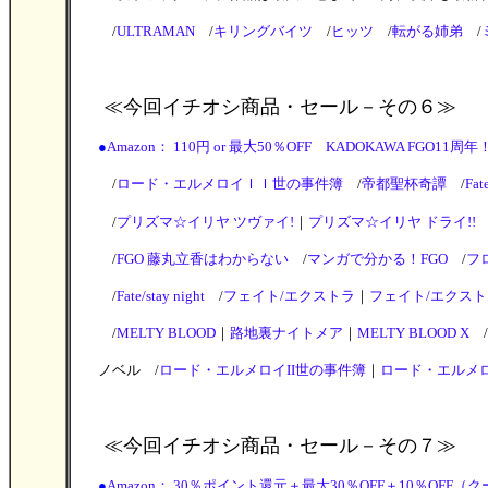
/
ULTRAMAN
/
キリングバイツ
/
ヒッツ
/
転がる姉弟
/
≪今回イチオシ商品・セール
－その６≫
●
Amazon： 110円 or 最大50％OFF KADOKAWA FGO11周年！
/
ロード・エルメロイＩＩ世の事件簿
/
帝都聖杯奇譚
/
Fat
/
プリズマ☆イリヤ ツヴァイ!
｜
プリズマ☆イリヤ ドライ!!
/
FGO 藤丸立香はわからない
/
マンガで分かる！FGO
/
フ
/
Fate/stay night
/
フェイト/エクストラ
｜
フェイト/エクスト
/
MELTY BLOOD
｜
路地裏ナイトメア
｜
MELTY BLOOD X
/
ノベル /
ロード・エルメロイII世の事件簿
｜
ロード・エルメロ
≪今回イチオシ商品・セール
－その７≫
●
Amazon： 30％ポイント還元＋最大30％OFF＋10％OFF（クーポ