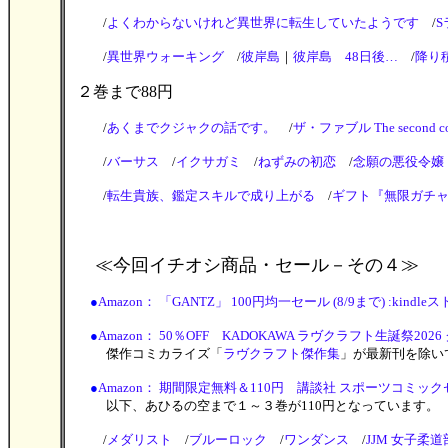
/
よくわからないけれど異世界に転生していたようです
/
/
異世界ウォーキング
/
彼岸島
｜
彼岸島 48日後…
/
降り
２巻まで88円
/
あくまでクジャクの話です。
/
ザ・ファブル The second co
/
バーサス
/
イクサガミ
/
ねずみの初恋
/
念願の悪役令嬢
/
転生貴族、鑑定スキルで成り上がる
/
ギフト『無限ガチ
≪今回イチオシ商品・セール
－その４≫
●
Amazon： 「GANTZ」 100円均一セール (8/9まで) :kindle
●
Amazon： 50％OFF KADOKAWA ラヴクラフト生誕祭2026 
傑作コミカライズ「
ラヴクラフト傑作集
」が最新刊を除いて
●
Amazon： 期間限定無料＆110円 講談社 スポーツコミックセール 
以下、あひるの空まで１～３巻が110円となっています。
/
メダリスト
/
ブルーロック
/
ワンダンス
/
JJM 女子柔