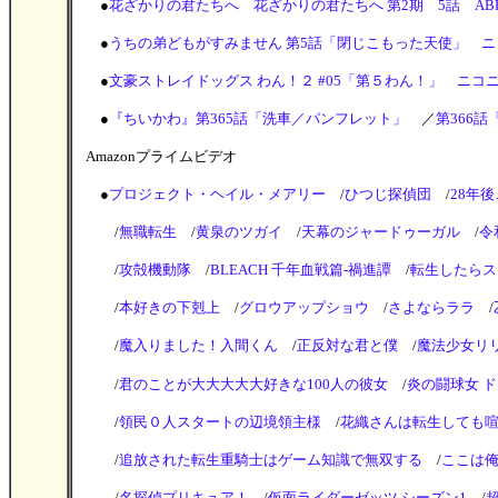
●
花ざかりの君たちへ 花ざかりの君たちへ 第2期 5話 AB
●
うちの弟どもがすみません 第5話「閉じこもった天使」 
●
文豪ストレイドッグス わん！２ #05「第５わん！」 ニコ
●
『ちいかわ』第365話「洗車／パンフレット」
／
第366話
Amazonプライムビデオ
●
プロジェクト・ヘイル・メアリー
/
ひつじ探偵団
/
28年後
/
無職転生
/
黄泉のツガイ
/
天幕のジャードゥーガル
/
令
/
攻殻機動隊
/
BLEACH 千年血戦篇-禍進譚
/
転生したらス
/
本好きの下剋上
/
グロウアップショウ
/
さよならララ
/
/
魔入りました！入間くん
/
正反対な君と僕
/
魔法少女リ
/
君のことが大大大大大好きな100人の彼女
/
炎の闘球女 
/
領民０人スタートの辺境領主様
/
花織さんは転生しても
/
追放された転生重騎士はゲーム知識で無双する
/
ここは俺
/
名探偵プリキュア！
/
仮面ライダーゼッツ シーズン1
/