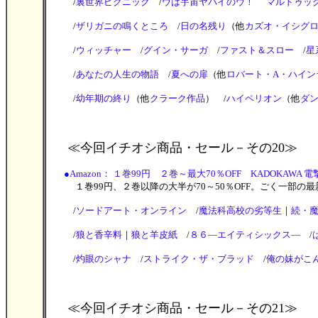
/
裏世界ピクニック
/
ウは宇宙ヤバイのウ！
マルドゥッ
/
ザリガニの鳴くところ
/
日の名残り
（他
カズオ・イシグ
/
ウィッチャー
/
グイン・サーガ
/
ファスト＆スロー
/
星
/
あなたの人生の物語
/
夏への扉
（他
ロバート・A・ハイン
/
幼年期の終り
（他
クラーク作品
） /
ハイペリオン
（他
ダ
≪今回イチオシ商品・セール
－その20≫
●
Amazon： １巻99円 ２巻～最大70％OFF KADOKAWA 電撃文
１巻99円、２巻以降の大半が70～50％OFF。ごく一部の最
/
ソードアート・オンライン
/
魔法科高校の劣等生
｜
続・
/
狼と香辛料
｜
狼と羊皮紙
/
８６―エイティシックス―
/
/
灼眼のシャナ
/
ストライク・ザ・ブラッド
/
俺の妹がこ
≪今回イチオシ商品・セール
－その21≫