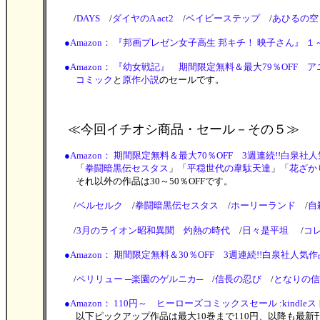
/
DAYS
/
ダイヤのA act2
/
ベイビーステップ
/
あひるの空
●
Amazon： 『邦画プレゼン女子高生 邦キチ！ 映子さん』 
●
Amazon： 『幼女戦記』 期間限定無料＆最大79％OFF アニ
コミック
と
原作小説
のセールです。
≪今回イチオシ商品・セール
－その５≫
●
Amazon： 期間限定無料＆最大70％OFF 3週連続!!白泉社人気作
「
拳闘暗黒伝セスタス
」「
平穏世代の韋駄天達
」「
花ざか
それ以外の作品は30～50％OFFです。
/
ベルセルク
/
拳闘暗黒伝セスタス
/
ホーリーランド
/
自
/
3月のライオン昭和異聞 灼熱の時代
/
日々是平坦
/
コ
●
Amazon： 期間限定無料＆30％OFF 3週連続!!白泉社人気作品 夏
/
ペリリュー ─楽園のゲルニカ─
/
信長の忍び
/
となりの信
●
Amazon： 110円～ ヒーローズコミックスセール :kindle
以下ピックアップ作品は最大10巻まで110円、以降も最新刊を