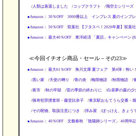
/
人類は衰退しました
/
コップクラフト
/
飛空士シリーズ
●
Amazon： 30％OFF 3000冊以上 インプレス 夏のインプレス
●
Amazon： 50％OFF 双葉社 【フタスペ！2026年夏】双葉社実
●
Amazon： 最大40％OFF 東洋経済 「夏読」キャンペーン (8/20
≪今回イチオシ商品・セール
－その23≫
●
Amazon： 最大61％OFF 角川文庫 夏フェア 第4弾：怖い！ホラ
/
黒い家
/
天使の囀り
/
青の炎
/
梅雨物語
/
秋雨物語
/
/
夜市
/
秋の牢獄
/
雷の季節の終わりに
/
白昼夢の森の少
/
猟奇犯罪捜査班・藤堂比奈子
/
東京駅おもてうら交番・
/
その呪物、取扱注意につき
/
拝み屋
/
ぼっけえ、きょう
●
Amazon： 40％OFF 文藝春秋 「陰陽師シリーズ」 40周年記念フ