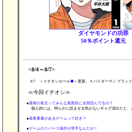
ダイヤモンドの功罪
50％ポイント還元
<8/4～8/7>
8/7 ＜イチオシセール
◆
＞更新。スパイダーマン ブラン
≪今回イチオシ≫
●
漫画の長文ってみんな真面目に全部読んでるの？
個人的には、明らかに読ませる気がないギャグ演出だと、ざ
●
昼夜要素があるゲームって好き？
●
ゲームのリバース操作が苦手なんだが！