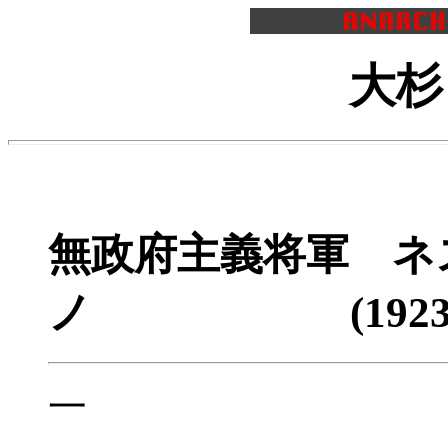
大杉
無政府主義将軍 ネ
ノ (1923年
一