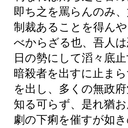
即ち之を罵らんのみ、
制裁あることを得んや
べからざる也、吾人は
日の勢にして滔々底止
暗殺者を出すに止まら
を出し、多くの無政府
知る可らず、是れ猶お
劇の下痢を催すが如き