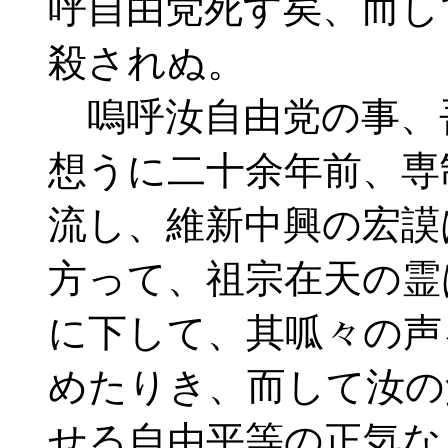
呼自由党死す矣、而し
殺されぬ。
嗚呼汝自由党の事、
想うに二十余年前、専
流し、維新中興の宏謨
方って、祖宗在天の霊
に下して、其呱々の声
めたりき、而して汝の
せる自由平等の正気な