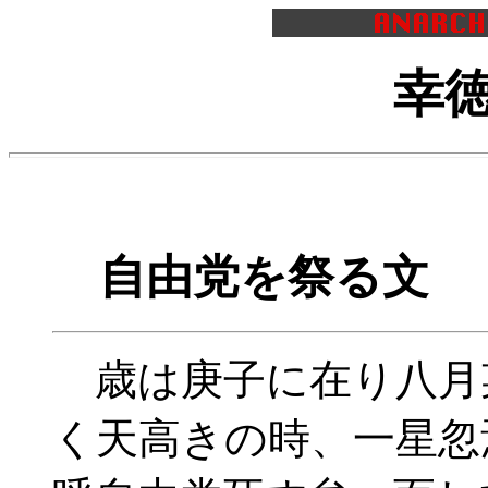
幸徳
自由党を祭る文 
歳は庚子に在り八月
く天高きの時、一星忽