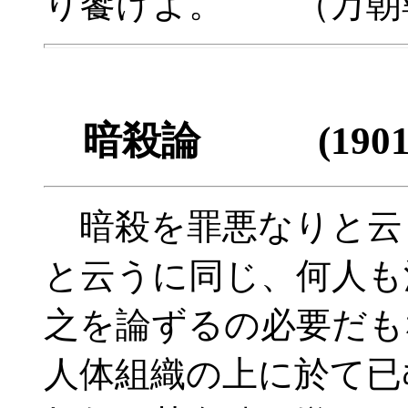
り饗けよ。 （万朝
暗殺論 (1901
暗殺を罪悪なりと云
と云うに同じ、何人も
之を論ずるの必要だも
人体組織の上に於て已