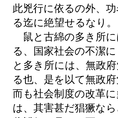
此兇行に依るの外、功
る迄に絶望せるなり。
鼠と古綿の多き所に
る、国家社会の不潔に
と多き所には、無政府
る也、是を以て無政府
而も社会制度の改革に
は、其害甚だ猖獗なら