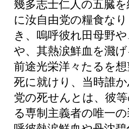
幾多志士仁人の五臓を
に汝自由党の糧食なり
き、嗚呼彼れ田母野や
や、其熱涙鮮血を濺げ
前途光栄洋々たるを想
死に就けり、当時誰か
党の死せんとは、彼等
る専制主義者の唯一の
呼彼熱涙鮮血や丹沈碧