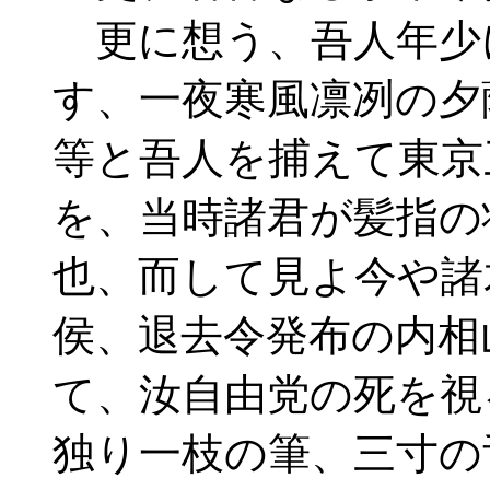
更に想う、吾人年少
す、一夜寒風凛冽の夕
等と吾人を捕えて東京
を、当時諸君が髪指の
也、而して見よ今や諸
侯、退去令発布の内相
て、汝自由党の死を視
独り一枝の筆、三寸の