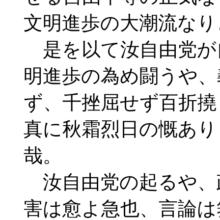
文明進歩の大潮流なり
是を以て汝自由党が
明進歩の為め闘うや、
ず、千挫屈せず百折撓
真に秋霜烈日の慨あり
哉。
汝自由党の起るや、
害は愈よ急也、言論は