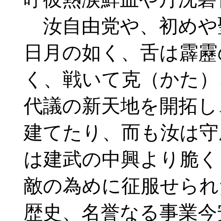
汝自由党や、初めや
日月の如く、舌は霹靂
く、戦いて克（かた）
代議の新天地を開拓し
建てたり、而も汝は守
は建武の中興より脆く
敵の為めに征服せられ
歴史、名誉なる事業今