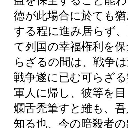
益を保全すること能わ
徳が此場合に於ても猶
する程に進み居らず、
て列国の幸福権利を保
らざるの間は、戦争は
戦争遂に已む可らざる
軍人に帰し、彼等を目
爛舌禿筆すと雖も、吾
知る也、今の暗殺者の