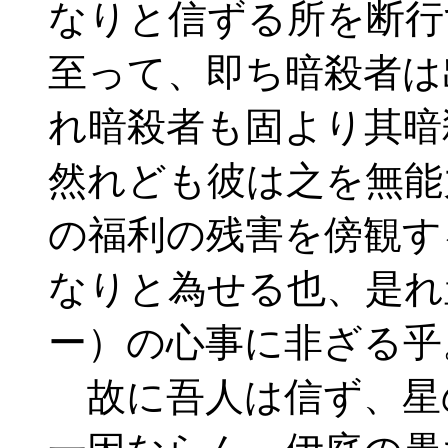
なりと信ずる所を断行
至って、即ち暗殺者は
れ暗殺者も固より其暗
然れども彼は之を無能
の福利の残害を傍観す
なりと為せる也、是れ
ー）の心事に非ざる乎
故に吾人は信ず、星