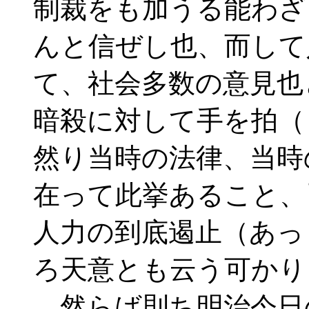
制裁をも加うる能わざ
んと信ぜし也、而して
て、社会多数の意見也
暗殺に対して手を拍（
然り当時の法律、当時
在って此挙あること、
人力の到底遏止（あっ
ろ天意とも云う可かり
然らば則ち明治今日