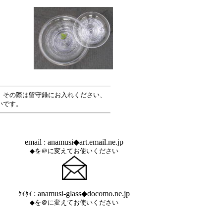
。その際は留守録にお入れください、
いです。
email : anamusi◆art.email.ne.jp
◆を＠に変えてお使いください
: anamusi-glass◆docomo.ne.jp
ｹｲﾀｲ
◆を＠に変えてお使いください