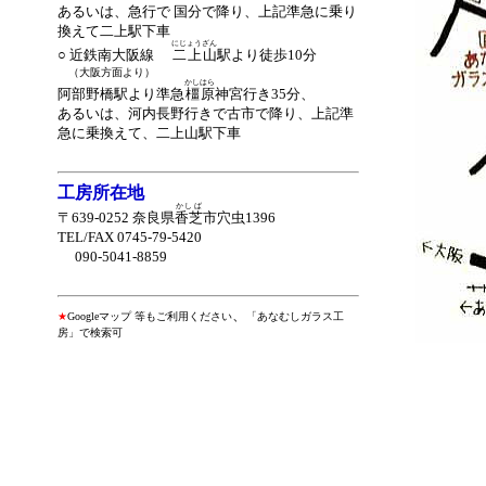
あるいは、急行で 国分で降り、上記準急に乗り
換えて二上駅下車
にじょうざん
○ 近鉄南大阪線
二
二上山
駅より徒歩10分
（
（大阪方面より）
かしはら
阿部野橋駅より準急
橿原
神宮行き35分、
あるいは、河内長野行きで古市で降り、上記準
急に乗換えて、二上山駅下車
工房所在地
かしば
〒639-0252 奈良県
香芝
市穴虫1396
TEL/FAX 0745-79-5420
090-5041-8859
、
★
Googleマップ 等もご利用ください
「あなむしガラス工
房」で検索可