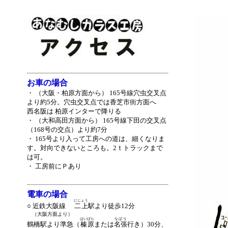
お車の場合
・ （大阪・柏原方面から） 165号線穴虫交叉点
より約5分。穴虫交叉点では香芝市街方面へ
西名阪は 柏原インターで降りる
・ （大和高田方面から） 165号線下田の交叉点
（168号の交点）より約7分
・ 165号より入って工房への道は、細くなりま
す。対向できないところも。2ｔトラックまで
は可。
・ 工房前にＰあり
電車の場合
大
にじょう
○ 近鉄大阪線
二
二上
駅より徒歩12分
（
（大阪方面より）
はいばら
なばり
鶴橋駅より準急（
榛原
または
名張
行き）30分、