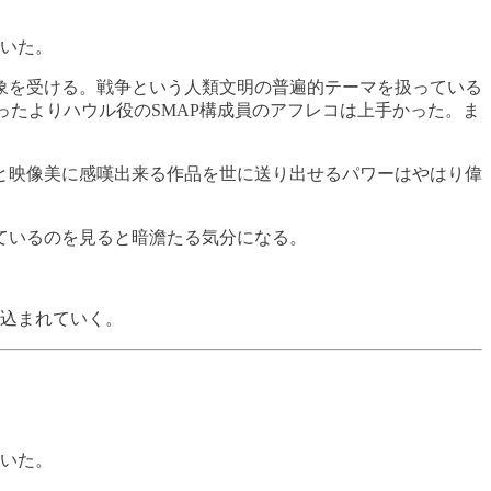
いた。
象を受ける。戦争という人類文明の普遍的テーマを扱っている
たよりハウル役のSMAP構成員のアフレコは上手かった。ま
と映像美に感嘆出来る作品を世に送り出せるパワーはやはり偉
ているのを見ると暗澹たる気分になる。
込まれていく。
いた。