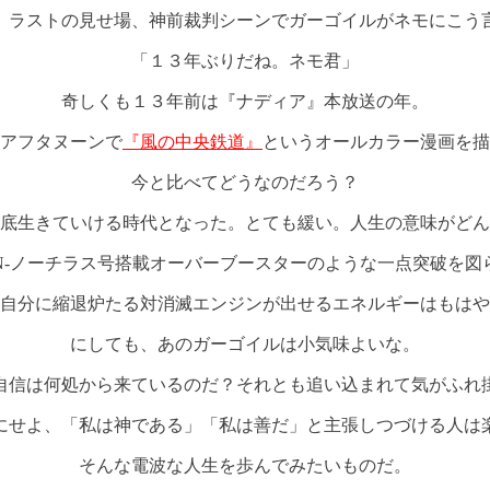
、ラストの見せ場、神前裁判シーンでガーゴイルがネモにこう
「１３年ぶりだね。ネモ君」
奇しくも１３年前は『ナディア』本放送の年。
アフタヌーンで
『風の中央鉄道』
というオールカラー漫画を描
今と比べてどうなのだろう？
底生きていける時代となった。とても緩い。人生の意味がどん
N-ノーチラス号搭載オーバーブースターのような一点突破を図
自分に縮退炉たる対消滅エンジンが出せるエネルギーはもはや
にしても、あのガーゴイルは小気味よいな。
自信は何処から来ているのだ？それとも追い込まれて気がふれ
にせよ、「私は神である」「私は善だ」と主張しつづける人は
そんな電波な人生を歩んでみたいものだ。