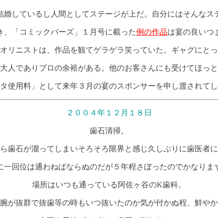
結婚しているし人間としてステージが上だ。自分にはそんなス
き、「コミックバーズ」１月号に載った
例の作品
は宴の良いつ
オリニストは、作品を観てゲラゲラ笑っていた。ギャグにとっ
大人でありプロの余裕がある。他のお客さんにも受けてほっと
タ使用料」として来年３月の宴のスポンサーを申し渡されてし
２００４年１２月１８日
歯石清掃。
ら歯石が溜ってしまいそろそろ限界と感じ久しぶりに歯医者に
に一回位は通わねばならぬのだが５年程さぼったのでかなりま
場所はいつも通っている阿佐ヶ谷のK歯科。
腕が抜群で抜歯等の時もいつ抜いたのか気が付かぬ程、鮮やか