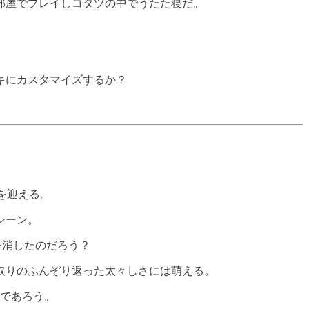
部屋でプレイしコタツの中でうたた寝だ。
キにカスタマイズするか？
を迎える。
シーン。
を消したのだろう？
取りのふんぞり返った太々しさには萌える。
であろう。