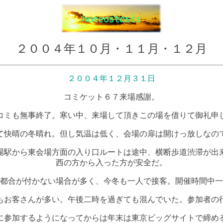
２００４年１０月・１１月・１２月
２００４年１２月３１日
コミケット６７来場感謝。
コミも無事終了。寒い中、来場して頂きこの場を借りて御礼申
て快晴の冬晴れ。但し気温は低く、会場の扉は開けっ放しなの
場駅から東会場方面の入り口ルートは途中、横断歩道渋滞が出
西の方から入った方が安全だ。
都合が付かない場合が多く、今冬も一人で接客。開催時間中一
もお客さんが多い。午後二時を過ぎても混んでいた。参加者の
に参加するようになってからは年末は東京ビッグサイトで締め