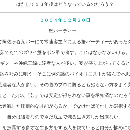
はたして１３年後はどうなっているのだろう？
２００４年１２月２０日
蟹パーティー。
て阿佐ヶ谷某バーにて常連客主宰による蟹パーティーがあった
茹でたてのズワイ蟹をポン酢で食す。これはなかなかいける。
ギターや沖縄三線に達者な人が多い。宴が盛り上がってくると
謡を巧みに唄う。そこに例の謎のバイオリニストが絡んで不思
芸達者な人が多い。その道のプロに勝るとも劣らない方をよく
うと、たぶん「芸」では安定が得られない事を承知済なのだろ
は達観した圧倒的な才能があるか、でなければそれしか選択す
自分は後者なので今だ底辺で燻る生き方しか出来ない。
」を披露する多才な生き方をする人を観ていると自分が惨めに