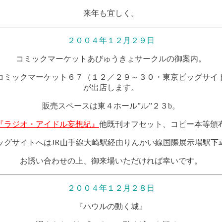
来年も宜しく。
２００４年１２月２９日
コミックマーケットあびゅうきょサークルの御案内。
コミックマーケット６７（１２／２９～３０・東京ビッグサイ
が出店します。
販売スペースは東４ホール”ル”２３b。
『ラジオ・アイドル妄想紀』
他既刊オフセット、コピー本等頒
ッグサイトへはJR山手線大崎駅経由りんかい線国際展示場駅下
お誘い合わせの上、御来場いただければ幸いです。
２００４年１２月２８日
『ハウルの動く城』