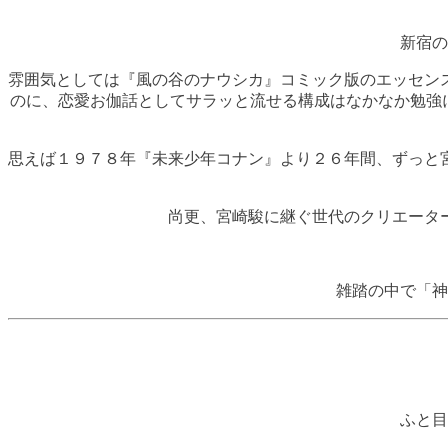
新宿の
雰囲気としては『風の谷のナウシカ』コミック版のエッセン
のに、恋愛お伽話としてサラッと流せる構成はなかなか勉強
思えば１９７８年『未来少年コナン』より２６年間、ずっと
尚更、宮崎駿に継ぐ世代のクリエータ
雑踏の中で「神
ふと目