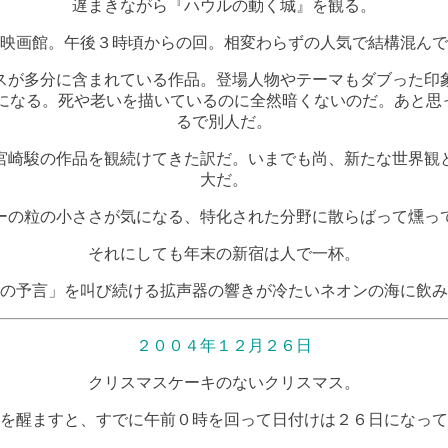
遅まきながら『ハウルの動く城』を観る。
映画館。午後３時頃からの回。相変わらずの人気で結構混んで
スが多分に含まれている作品。登場人物やテーマもダブった印
になる。死や老いを描いているのに全然暗くないのだ。あと思っ
るで別人だ。
宮崎駿の作品を観続けてきた訳だ。いまでも尚、新たな世界観
大だ。
ーの粒の小ささが気になる、特化された分野に散らばって燻っ
それにしても年末の新宿は人で一杯。
の予言」を叫び続ける拡声器の響きが冷たいネオンの海に飲み
２００４年１２月２６日
クリスマスケーキのないクリスマス。
を醒ますと、すでに午前０時を回って日付けは２６日になって