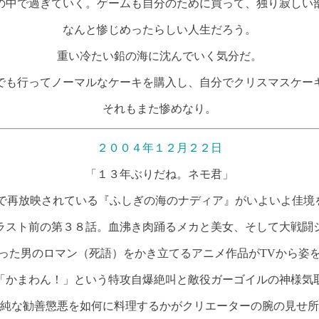
の中で過ぎていく。ゲームも自分のために買って、独り寂しい
なんと惨じめったらしい人生だろう。
重い冷たい鉛の海に沈んでいく気分だ。
でも行ってノーマルなケーキを購入し、自分でクリスマスケー
それもまた惨めなり。
２００４年１２月２２日
「１３年ぶりだね。ネモ君」
育で再放映されている『ふしぎの海のナディア』がいよいよ佳境
ラスト前の第３８話。血沸き肉踊るメカと美女、そして大戦闘
った男のロマン（死語）をかき立てるアニメ作品がTVから姿
「かまわん！」という特攻自爆絶叫と敵役ガーゴイルの神様気
純な勧善懲悪を如何に料理するかがクリエーターの腕の見せ所