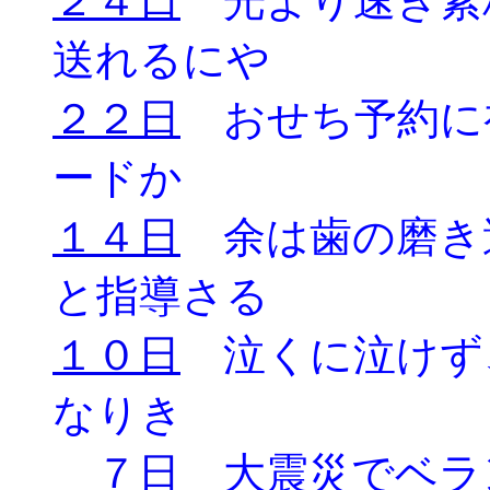
２４日
光より速き素
送れるにや
２２日
おせち予約に
ードか
１４日
余は歯の磨き
と指導さる
１０日
泣くに泣けず
なりき
７日
大震災でベラ