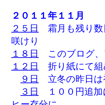
２０１１年１１月
２５日
霜月も残り数
咲けり
１８日
このブログ、
１２日
折り紙にて組
９日
立冬の昨日は
３日
１００円追加
ヒー存分に